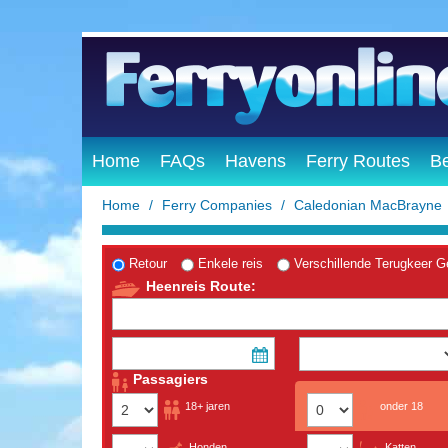
Home
FAQs
Havens
Ferry Routes
B
Home
Ferry Companies
Caledonian MacBrayne