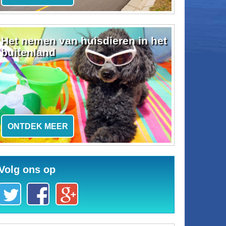
Het nemen van huisdieren in het
buitenland
ONTDEK MEER
Volg ons op