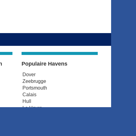
n
Populaire Havens
Dover
Zeebrugge
Portsmouth
Calais
Hull
Le Havre
d
Amsterdam
Dunkerque