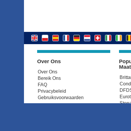
Over Ons
Popu
Maat
Over Ons
Britt
Bereik Ons
Condo
FAQ
DFDS
Privacybeleid
Euro
Gebruiksvoorwaarden
Stena
P&O 
Irish