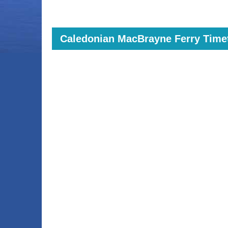
Caledonian MacBrayne Ferry Timet