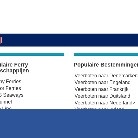
laire Ferry
Populaire Bestemminge
schappijen
Veerboten naar Denemarken
any Ferries
Veerboten naar Engeland
r Ferries
Veerboten naar Frankrijk
 Seaways
Veerboten naar Duitsland
tunnel
Veerboten naar Nederland>
 Line
Veerboten naar Ierland
Ferries
Veerboten naar Noord-Ierlan
 Ferries